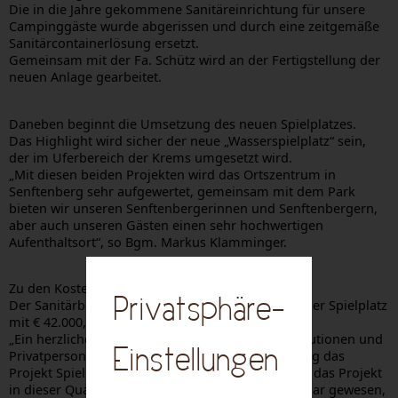
Die in die Jahre gekommene Sanitäreinrichtung für unsere
Campinggäste wurde abgerissen und durch eine zeitgemäße
Sanitärcontainerlösung ersetzt.
Gemeinsam mit der Fa. Schütz wird an der Fertigstellung der
neuen Anlage gearbeitet.
Daneben beginnt die Umsetzung des neuen Spielplatzes.
Das Highlight wird sicher der neue „Wasserspielplatz“ sein,
der im Uferbereich der Krems umgesetzt wird.
„Mit diesen beiden Projekten wird das Ortszentrum in
Senftenberg sehr aufgewertet, gemeinsam mit dem Park
bieten wir unseren Senftenbergerinnen und Senftenbergern,
aber auch unseren Gästen einen sehr hochwertigen
Aufenthaltsort“, so Bgm. Markus Klamminger.
Zu den Kosten:
Privatsphäre-
Der Sanitärbereich ist mit € 60.000,-- budgetiert, der Spielplatz
mit € 42.000,--
„Ein herzliches Dankeschön an alle Vereine, Institutionen und
Einstellungen
Privatpersonen die durch finanzielle Unterstützung das
Projekt Spielplatz unterstützen!“, ohne diese wäre das Projekt
in dieser Qualität für die Gemeinde nicht umsetzbar gewesen,