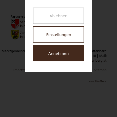
Ablehnen
Partnerstädte:
Senftenberg
in der Niederlausitz
Zamberk
Einstellungen
in der Tschechischen Republik
Marktgemeinde Senftenberg | Neuer Markt 1 | A-3541 Senftenberg
Annehmen
Tel:
02719/2319-0
| Fax: 02719/2319-18 | Mail:
gemeindeamt@senftenberg.at
Impressum
|
Datenschutz
|
Cookie-Einstellungen
|
Sitemap
www.AllesEDV.at