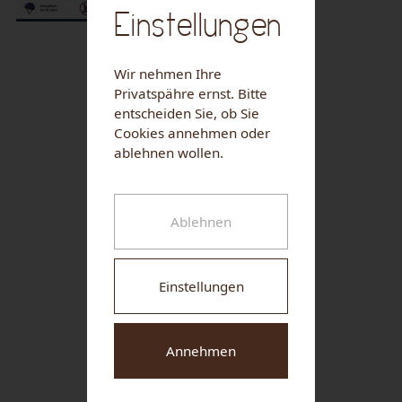
Einstellungen
Wir nehmen Ihre
NUHR MEDICAL CENTER
Privatspähre ernst. Bitte
entscheiden Sie, ob Sie
Cookies annehmen oder
ablehnen wollen.
SCHLAPF'N WIRT
Ablehnen
Gasthaus Braun
Einstellungen
Weingut Familie Franz
Annehmen
PROIDL