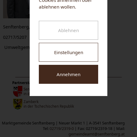
ablehnen wollen.
Senftenberg, Senftenbergeramt 36
Ablehnen
02717/5207
Umweltgemeinderat
Einstellungen
Annehmen
Partnerstädte:
Senftenberg
in der Niederlausitz
Zamberk
in der Tschechischen Republik
Marktgemeinde Senftenberg | Neuer Markt 1 | A-3541 Senftenberg
Tel:
02719/2319-0
| Fax: 02719/2319-18 | Mail:
gemeindeamt@senftenberg.at