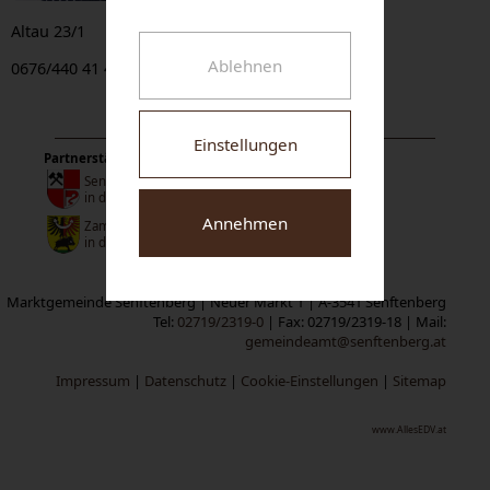
Altau 23/1
Ablehnen
0676/440 41 44
Einstellungen
Partnerstädte:
Senftenberg
in der Niederlausitz
Annehmen
Zamberk
in der Tschechischen Republik
Marktgemeinde Senftenberg | Neuer Markt 1 | A-3541 Senftenberg
Tel:
02719/2319-0
| Fax: 02719/2319-18 | Mail:
gemeindeamt@senftenberg.at
Impressum
|
Datenschutz
|
Cookie-Einstellungen
|
Sitemap
www.AllesEDV.at