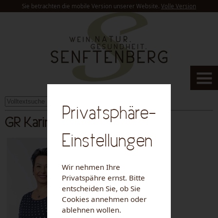
Sie betrachten die mobile Version unserer Website.
Volle Version
suchen
Privatsphäre-
GR Karin Vogt (FPÖ)
Einstellungen
Wir nehmen Ihre
Privatspähre ernst. Bitte
entscheiden Sie, ob Sie
Cookies annehmen oder
ablehnen wollen.