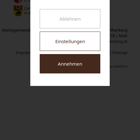
in der Niederlausitz
Zamberk
in der Tschechischen Republik
Ablehnen
Marktgemeinde Senftenberg | Neuer Markt 1 | A-3541 Senftenberg
Tel:
02719/2319-0
| Fax: 02719/2319-18 | Mail:
Einstellungen
gemeindeamt@senftenberg.at
Impressum
|
Datenschutz
|
Cookie-Einstellungen
|
Sitemap
Annehmen
www.AllesEDV.at