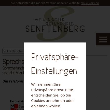
Sie betrachten die mobile Version unserer Website.
Volle Version
suchen
Privatsphäre-
Sprechstunden
Einstellungen
Sprechstunden des Bürgermeisters
und der Vizebürgermeisterin
Um telefonische Voranmeldung wird gebeten!
Wir nehmen Ihre
Privatspähre ernst. Bitte
entscheiden Sie, ob Sie
Cookies annehmen oder
Partnerstädte:
ablehnen wollen.
Senftenberg