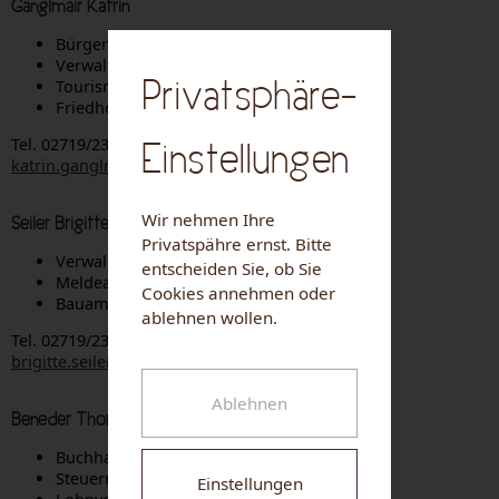
Ganglmair Katrin
Bürgerbüro
Verwaltung
Privatsphäre-
Tourismus
Friedhofsangelegenheiten
Tel. 02719/2319 DW 14
Einstellungen
katrin.ganglmair@senftenberg.at
Wir nehmen Ihre
Seiler Brigitte
Privatspähre ernst. Bitte
Verwaltung
entscheiden Sie, ob Sie
Meldeamt
Cookies annehmen oder
Bauamt
ablehnen wollen.
Tel. 02719/2319 DW 13
brigitte.seiler@senftenberg.at
Ablehnen
Beneder Thomas
Buchhaltung
Steuern und Abgaben
Einstellungen