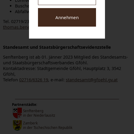
Lohnverrechnung
Buschenschankmeldungen
Abfallwirtschaft
Annehmen
Tel. 02719/2319 DW 15
thomas.beneder@senftenberg.at
Standesamt und Staatsbürgerschaftsevidenzstelle
Senftenberg ist ab 01. Jänner 2023 Mitglied des Standesamts-
und Staatsbürgerschaftsverbandes Gföhl.
Kontaktadresse: Stadtgemeinde Gföhl, Hauptplatz 3, 3542
Gföhl,
Telefon
02716/6326 19
, e-mail:
standesamt@gfoehl.gv.at
Partnerstädte:
Senftenberg
in der Niederlausitz
Zamberk
in der Tschechischen Republik