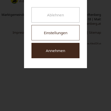
in der Tschechischen Republik
Ablehnen
Marktgemeinde Senftenberg | Neuer Markt 1 | A-3541 Senftenberg
Tel:
02719/2319-0
| Fax: 02719/2319-18 | Mail:
gemeindeamt@senftenberg.at
Einstellungen
Impressum
|
Datenschutz
|
Cookie-Einstellungen
|
Sitemap
www.AllesEDV.at
Annehmen