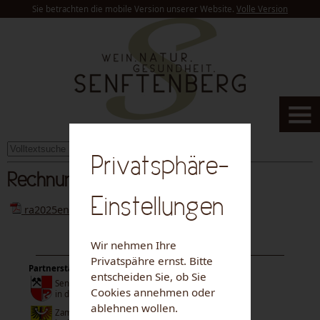
Sie betrachten die mobile Version unserer Website.
Volle Version
suchen
Privatsphäre-
Rechnungsabschluss 2025
Einstellungen
ra2025entwurf20260225.pdf
Wir nehmen Ihre
Privatspähre ernst. Bitte
Partnerstädte:
entscheiden Sie, ob Sie
Senftenberg
Cookies annehmen oder
in der Niederlausitz
ablehnen wollen.
Zamberk