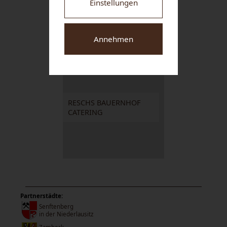
Einstellungen
M&M GRAFINGER
GmbH
Annehmen
RESCHS BAUERNHOF
CATERING
Partnerstädte:
Senftenberg
in der Niederlausitz