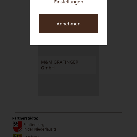
Einstellungen
SCHLAPF'N WIRT
Gasthaus Braun
Annehmen
M&M GRAFINGER
GmbH
Partnerstädte:
Senftenberg
in der Niederlausitz