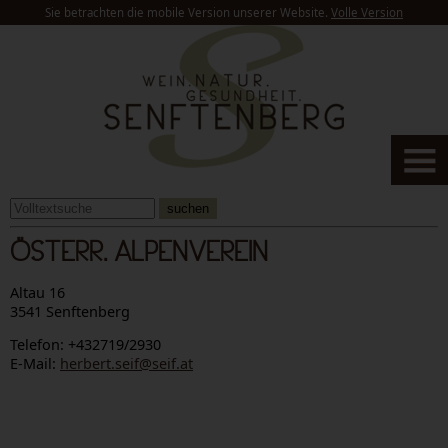
Sie betrachten die mobile Version unserer Website.
Volle Version
suchen
ÖSTERR. ALPENVEREIN
Altau 16
3541 Senftenberg
Telefon: +432719/2930
E-Mail:
herbert.seif@seif.at