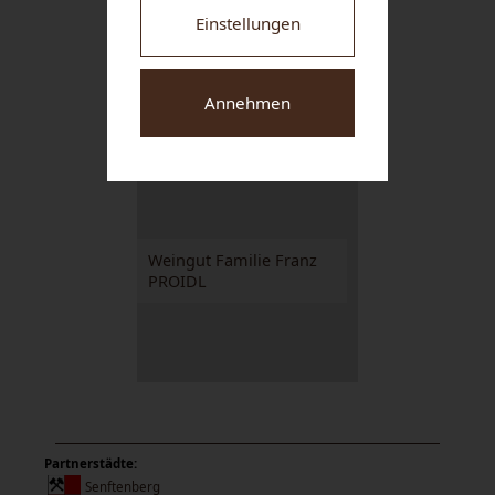
Einstellungen
M&M GRAFINGER
Annehmen
GmbH
Weingut Familie Franz
PROIDL
Partnerstädte:
Senftenberg