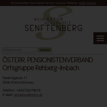
Sie betrachten die mobile Version unserer Website.
Volle Version
suchen
ÖSTERR. PENSIONISTENVERBAND
Ortsgruppe Rehberg-Imbach
Taverngasse 11
3500 Krems/Donau
Telefon: +432732/79619
E-Mail:
w.hanus@gmx.at