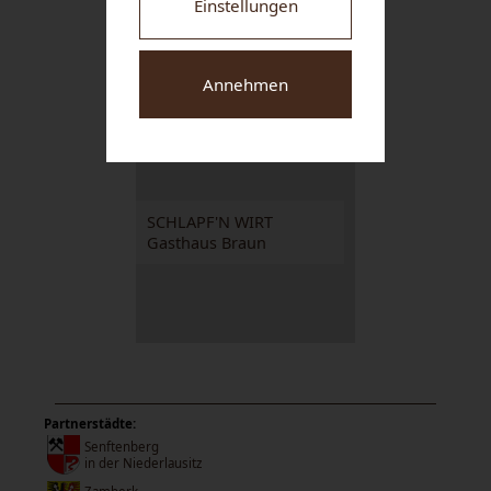
Einstellungen
M&M GRAFINGER
GmbH
Annehmen
SCHLAPF'N WIRT
Gasthaus Braun
Partnerstädte:
Senftenberg
in der Niederlausitz