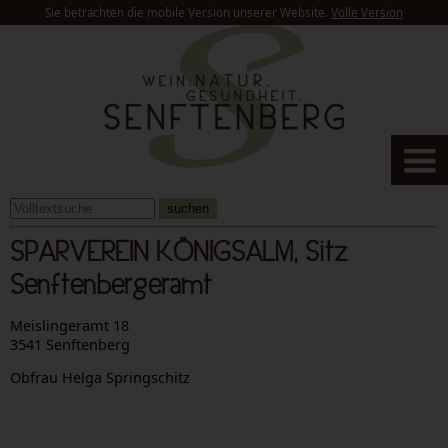
Sie betrachten die mobile Version unserer Website.
Volle Version
suchen
SPARVEREIN KÖNIGSALM, Sitz
Senftenbergeramt
Meislingeramt 18
3541 Senftenberg
Obfrau Helga Springschitz