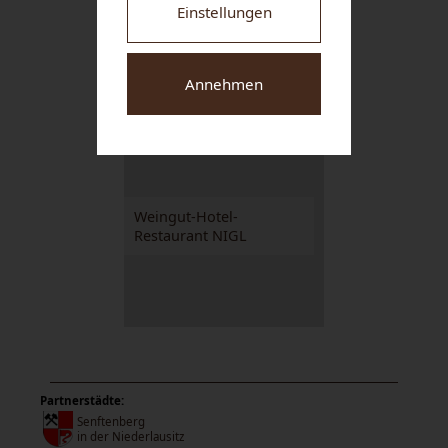
Einstellungen
M&M GRAFINGER
Annehmen
GmbH
Weingut-Hotel-
Restaurant NIGL
Partnerstädte:
Senftenberg
in der Niederlausitz