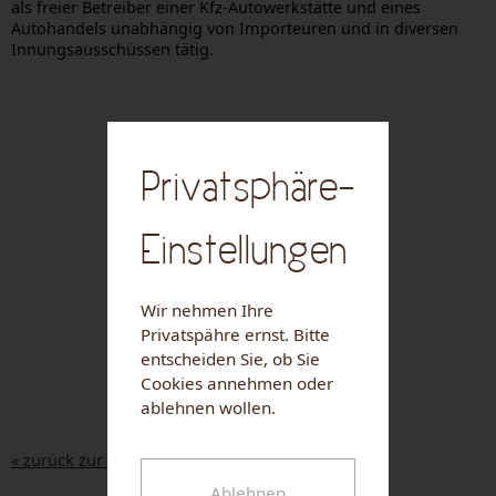
als freier Betreiber einer Kfz-Autowerkstätte und eines
Autohandels unabhängig von Importeuren und in diversen
Innungsausschüssen tätig.
Privatsphäre-
Einstellungen
Wir nehmen Ihre
Privatspähre ernst. Bitte
entscheiden Sie, ob Sie
Cookies annehmen oder
ablehnen wollen.
« zurück zur Liste
Ablehnen