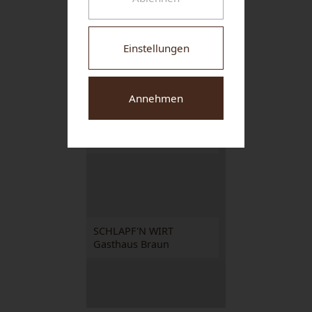
NUHR MEDICAL CENTER
Einstellungen
Annehmen
Weingut-Hotel-
Restaurant NIGL
SCHLAPF'N WIRT
Gasthaus Braun