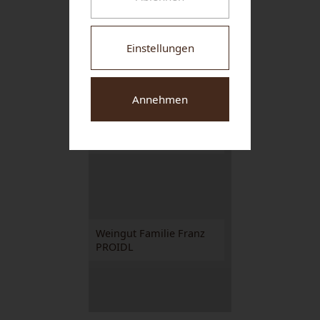
NUHR MEDICAL CENTER
Einstellungen
Annehmen
Weingut-Hotel-
Restaurant NIGL
Weingut Familie Franz
PROIDL