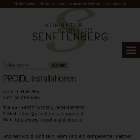
Sie betrachten die mobile Version unserer Website.
Volle Version
suchen
PROIDL Installationen
Unterm Hals 39a
3541 Senftenberg
Telefon: +432719/20504, 0664/4685507
E-Mail:
office@proidl-installationen.at
Web:
http://www.proidl-installation.at
Andreas Proidl und sein Team sind ein kompetenter Partner