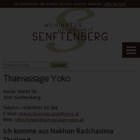
Sie betrachten die mobile Version unserer Website.
Volle Version
suchen
Thaimassage Yoko
Neuer Markt 58
3541 Senftenberg
Telefon: +43676/61 65 388
E-Mail:
yokos-thaimassage@gmx.at
Web:
http://www.thaimassage-yoko.at
Ich
komme
aus
Nakhon
Radchasima