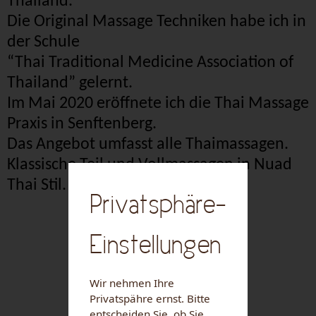
Thailand.
Die Original Massage
Techniken
habe
ich
in
der
Schule
“Thai Traditional Medicine Association of
Thailand”
gelernt
.
Im
Mai 2020
eröffnete
ich
die Thai Massage
Praxis in
Senftenberg
.
Das
Angebot
umfasst
alle
Thaimassagen
.
Klassische
Teil
und
Vollmassagen
in
Nuad
Thai
Stil
.
Privatsphäre-
Einstellungen
Wir nehmen Ihre
Privatspähre ernst. Bitte
entscheiden Sie, ob Sie